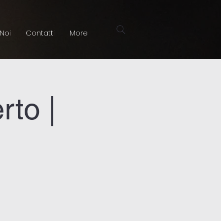
 Noi
Contatti
More
rto |