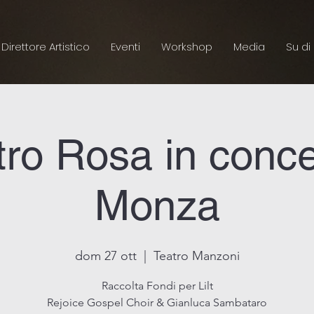
Direttore Artistico
Eventi
Workshop
Media
Su di
ro Rosa in conce
Monza
dom 27 ott
  |  
Teatro Manzoni
Raccolta Fondi per Lilt
Rejoice Gospel Choir & Gianluca Sambataro