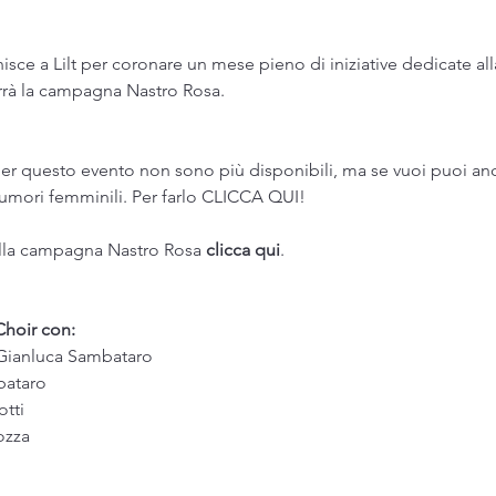
nisce a Lilt per coronare un mese pieno di iniziative dedicate a
rrà la campagna Nastro Rosa.
 per questo evento non sono più disponibili, ma se vuoi puoi anc
mori femminili. Per farlo 
CLICCA QUI!
sulla campagna Nastro Rosa 
clicca qui
.
Choir con:
: Gianluca Sambataro
bataro
otti
ozza