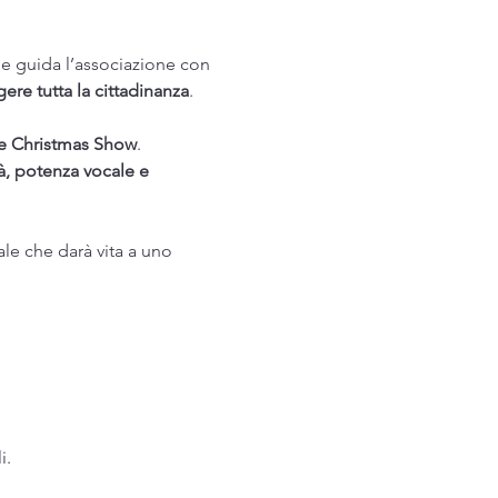
he guida l’associazione con 
ere tutta la cittadinanza
.
e Christmas Show
.
tà, potenza vocale e 
le che darà vita a uno 
i.