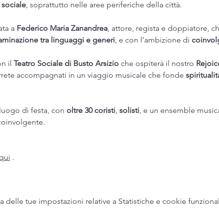
 sociale
, soprattutto nelle aree periferiche della città. 
ata a 
Federico Maria Zanandrea
, attore, regista e doppiatore, c
aminazione tra linguaggi e generi
, e con l’ambizione di 
coinvolg
 il 
Teatro Sociale di Busto Arsizio 
che ospiterà il nostro 
Rejoic
errete accompagnati in un viaggio musicale che fonde 
spirituali
 luogo di festa, con 
oltre 30 coristi
, 
solisti
, e un ensemble musica
coinvolgente.
 qui
 .
delle tue impostazioni relative a Statistiche e cookie funzional