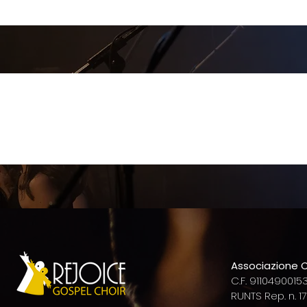
Associazione C
C.F. 91104900153
RUNTS Rep. n. 1