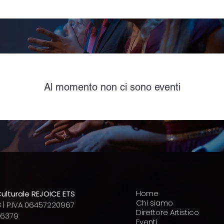
Al momento non ci sono eventi
Home
ulturale
REJOICE ETS
Chi siamo
 |
P.IVA 06457220967
Direttore Artistico
76379
Eventi