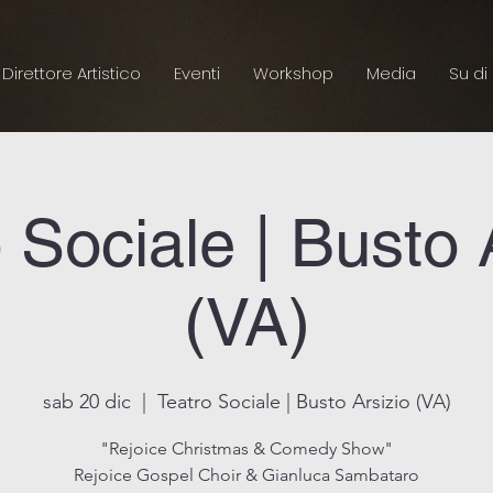
Direttore Artistico
Eventi
Workshop
Media
Su di
 Sociale | Busto 
(VA)
sab 20 dic
  |  
Teatro Sociale | Busto Arsizio (VA)
"Rejoice Christmas & Comedy Show"
Rejoice Gospel Choir & Gianluca Sambataro