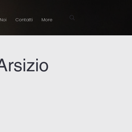
 Noi
Contatti
More
Arsizio