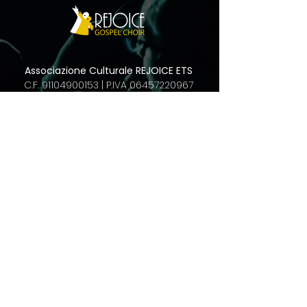
Associazione Culturale
REJOICE ETS
C.F.
91104900153
|
P.IVA
06457220967
RUNTS Rep. n. 176379
Sede legale: Via Giussani, 20834 Nova
M.se (MB)
Sede operativa: Via Pesa del Lino 1,
20900 Monza
rejoice@pec.it
info@rejoicegospelchoir.com
©
2023-2026
Rejoice Gospel Choir.