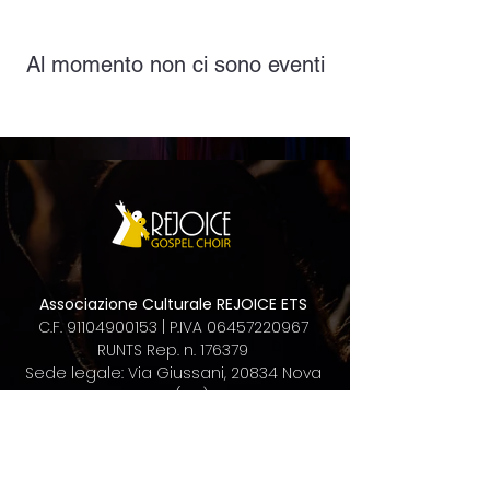
Al momento non ci sono eventi
Associazione Culturale
REJOICE ETS
C.F.
91104900153
|
P.IVA
06457220967
RUNTS Rep. n. 176379
Sede legale: Via Giussani, 20834 Nova
M.se (MB)
rejoice@pec.it
info@rejoicegospelchoir.com