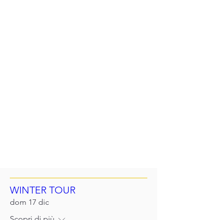
Contatti
Info biglietti
Sul Palco
Altri eventi in programma
WINTER TOUR
dom 17 dic
Scopri di più