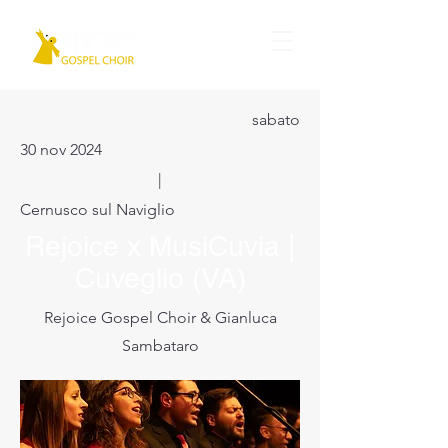
sabato
30 nov 2024
|
Cernusco sul Naviglio
Rejoice x MusiCuvia |
Cuveglio (VA)
Rejoice Gospel Choir & Gianluca
Sambataro