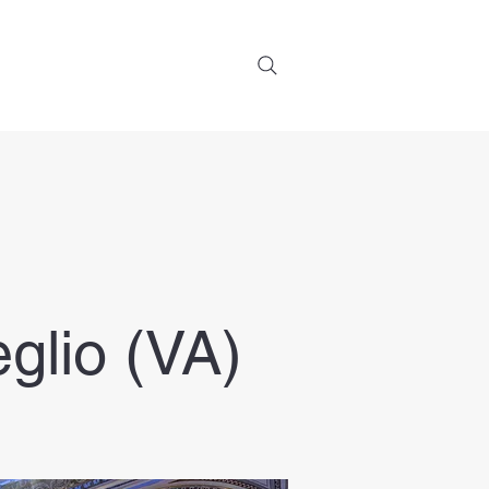
 Noi
Contatti
More
glio (VA)