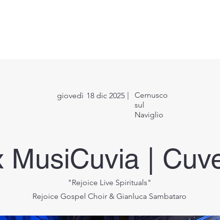
Direttore Artistico
Eventi
Workshop
Media
Su di
|
Cernusco
giovedì
18 dic 2025
sul
Naviglio
x MusiCuvia | Cuve
"Rejoice Live Spirituals"
Rejoice Gospel Choir & Gianluca Sambataro