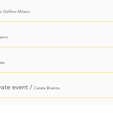
ro Delfino Milano
gamo
ate
ate event
/
Carate Brianza