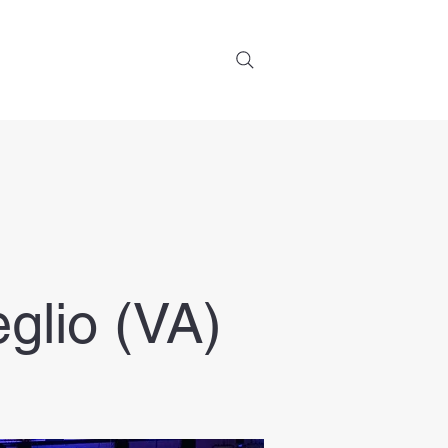
 Noi
Contatti
More
glio (VA)