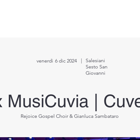
Direttore Artistico
Eventi
Workshop
Media
Su di
|
Salesiani
venerdì
6 dic 2024
Sesto San
Giovanni
x MusiCuvia | Cuve
Rejoice Gospel Choir & Gianluca Sambataro