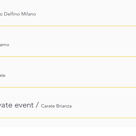
ro Delfino Milano
gamo
ate
ate event
/
Carate Brianza