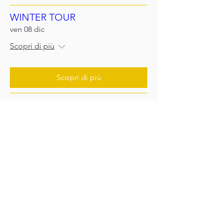
WINTER TOUR
ven 08 dic
Scopri di più
Scopri di più
WINTER TOUR
sab 02 dic
Scopri di più
Dettagli
WINTER TOUR | private event
ven 24 nov