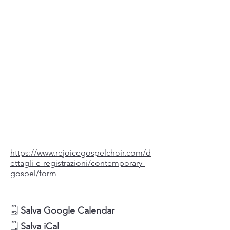
Contatti
Info biglietti
https://www.rejoicegospelchoir.com/d
ettagli-e-registrazioni/contemporary-
gospel/form
Sul Palco
🗒
Salva Google Calendar
🗒
Salva iCal