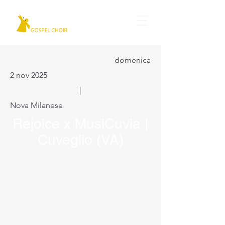
domenica
2 nov 2025
|
Nova Milanese
Rejoice x MusiCuvia |
Cuveglio (VA)