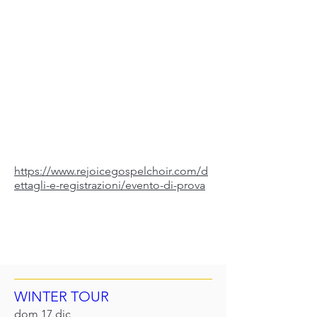
Contatti
Info biglietti
https://www.rejoicegospelchoir.com/d
ettagli-e-registrazioni/evento-di-prova
Sul Palco
Altri eventi in programma
WINTER TOUR
dom 17 dic