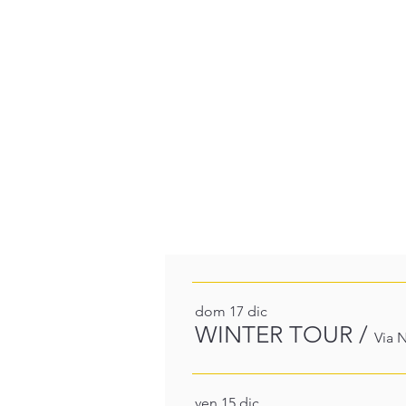
Sul Palco
Altri eventi in
dom 17 dic
WINTER TOUR
/
Via N
ven 15 dic