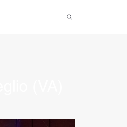
u di Noi
Contatti
glio (VA)