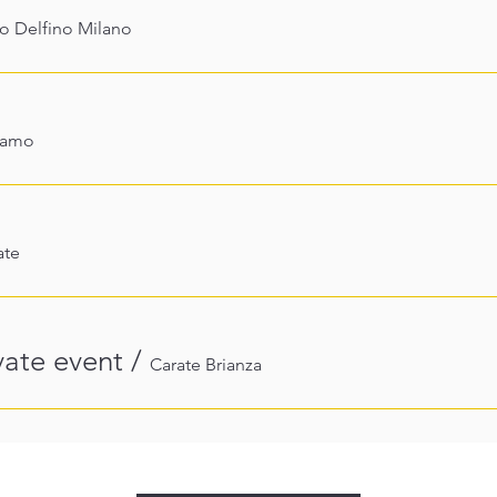
ro Delfino Milano
gamo
ate
ate event
/
Carate Brianza