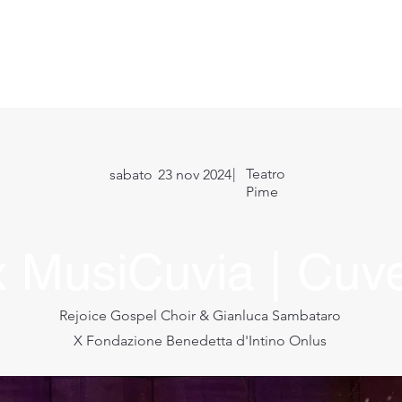
o
Direttore Artistico
Eventi
Workshop
Media
S
|
Teatro
sabato
23 nov 2024
Pime
x MusiCuvia | Cuve
Rejoice Gospel Choir & Gianluca Sambataro
X Fondazione Benedetta d'Intino Onlus