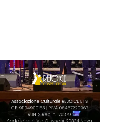
Associazione Culturale
REJOICE ETS
C.F.
91104900153
|
P.IVA
06457220967
RUNTS Rep. n. 176379
Sede legale: Via Giussani, 20834 Nova
M.se (MB)
rejoice@pec.it